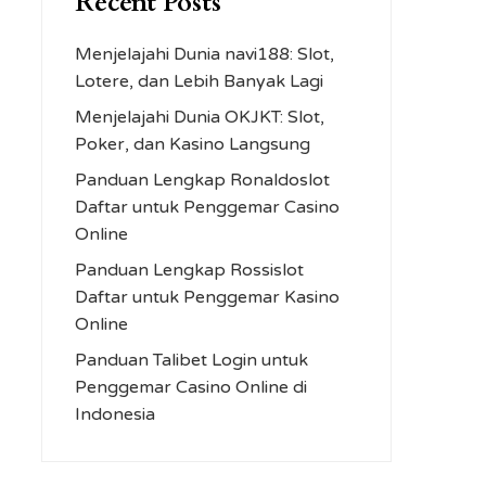
Recent Posts
Menjelajahi Dunia navi188: Slot,
Lotere, dan Lebih Banyak Lagi
Menjelajahi Dunia OKJKT: Slot,
Poker, dan Kasino Langsung
Panduan Lengkap Ronaldoslot
Daftar untuk Penggemar Casino
Online
Panduan Lengkap Rossislot
Daftar untuk Penggemar Kasino
Online
Panduan Talibet Login untuk
Penggemar Casino Online di
Indonesia