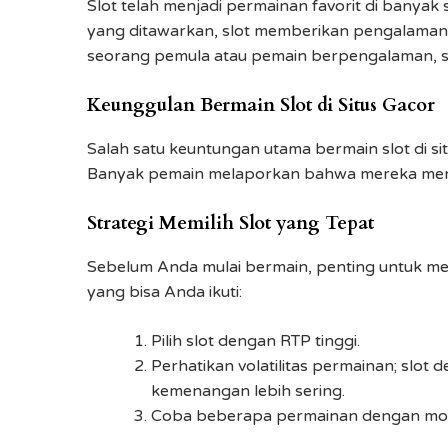
Slot telah menjadi permainan favorit di banyak
yang ditawarkan, slot memberikan pengalam
seorang pemula atau pemain berpengalaman, sl
Keunggulan Bermain Slot di Situs Gacor
Salah satu keuntungan utama bermain slot di 
Banyak pemain melaporkan bahwa mereka mend
Strategi Memilih Slot yang Tepat
Sebelum Anda mulai bermain, penting untuk mem
yang bisa Anda ikuti:
Pilih slot dengan RTP tinggi.
Perhatikan volatilitas permainan; slot
kemenangan lebih sering.
Coba beberapa permainan dengan mod