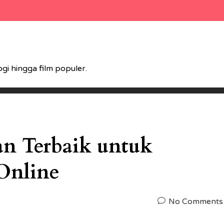
ogi hingga film populer.
an Terbaik untuk
Online
No Comments