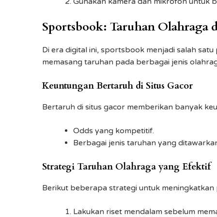
Gunakan kamera dan mikrofon untuk be
Sportsbook: Taruhan Olahraga di
Di era digital ini, sportsbook menjadi salah sa
memasang taruhan pada berbagai jenis olahraga,
Keuntungan Bertaruh di Situs Gacor
Bertaruh di situs gacor memberikan banyak keu
Odds yang kompetitif.
Berbagai jenis taruhan yang ditawarka
Strategi Taruhan Olahraga yang Efektif
Berikut beberapa strategi untuk meningkatkan
Lakukan riset mendalam sebelum mema