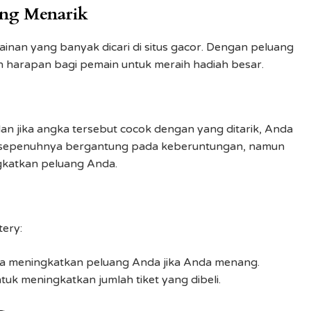
ang Menarik
rmainan yang banyak dicari di situs gacor. Dengan peluang
 harapan bagi pemain untuk meraih hadiah besar.
an jika angka tersebut cocok dengan yang ditarik, Anda
g sepenuhnya bergantung pada keberuntungan, namun
gkatkan peluang Anda.
tery:
bisa meningkatkan peluang Anda jika Anda menang.
tuk meningkatkan jumlah tiket yang dibeli.