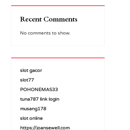
Recent Comments
No comments to show.
slot gacor
slot77
POHONEMAS33
tuna787 link login
musang178
slot online
https://joansewell.com