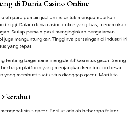
ting di Dunia Casino Online
an oleh para pemain judi online untuk menggambarkan
g tinggi. Dalam dunia casino online yang luas, menemukan
ungan. Setiap pemain pasti menginginkan pengalaman
 juga menguntungkan. Tingginya persaingan di industri ini
us yang tepat.
 tentang bagaimana mengidentifikasi situs gacor. Sering
ari berbagai platform yang menjanjikan keuntungan besar.
ia yang membuat suatu situs dianggap gacor. Mari kita
 Diketahui
engenali situs gacor. Berikut adalah beberapa faktor