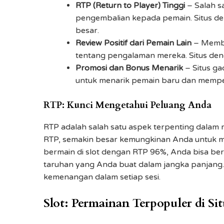
RTP (Return to Player) Tinggi
– Salah sa
pengembalian kepada pemain. Situs d
besar.
Review Positif dari Pemain Lain
– Memba
tentang pengalaman mereka. Situs deng
Promosi dan Bonus Menarik
– Situs g
untuk menarik pemain baru dan memp
RTP: Kunci Mengetahui Peluang Anda
RTP adalah salah satu aspek terpenting dalam 
RTP, semakin besar kemungkinan Anda untuk me
bermain di slot dengan RTP 96%, Anda bisa be
taruhan yang Anda buat dalam jangka panjang. 
kemenangan dalam setiap sesi.
Slot: Permainan Terpopuler di Si