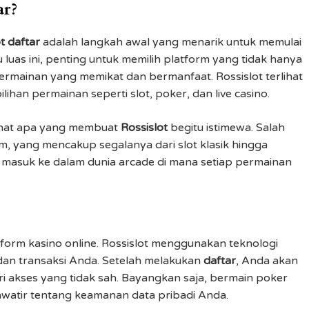
ar?
t daftar
adalah langkah awal yang menarik untuk memulai
 luas ini, penting untuk memilih platform yang tidak hanya
ermainan yang memikat dan bermanfaat. Rossislot terlihat
ihan permainan seperti slot, poker, dan live casino.
 lihat apa yang membuat
Rossislot
begitu istimewa. Salah
, yang mencakup segalanya dari slot klasik hingga
rti masuk ke dalam dunia arcade di mana setiap permainan
tform kasino online. Rossislot menggunakan teknologi
 dan transaksi Anda. Setelah melakukan
daftar
, Anda akan
 akses yang tidak sah. Bayangkan saja, bermain poker
awatir tentang keamanan data pribadi Anda.