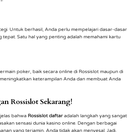
h!
egi. Untuk berhasil, Anda perlu mempelajari dasar-dasar
tepat. Satu hal yang penting adalah memahami kartu
rmain poker, baik secara online di Rossislot maupun di
a meningkatkan keterampilan Anda dan membuat Anda
n Rossislot Sekarang!
 jelas bahwa
Rossislot daftar
adalah langkah yang sangat
sakan sensasi dunia kasino online. Dengan berbagai
nan yang terjamin, Anda tidak akan menyesal. Jadi,