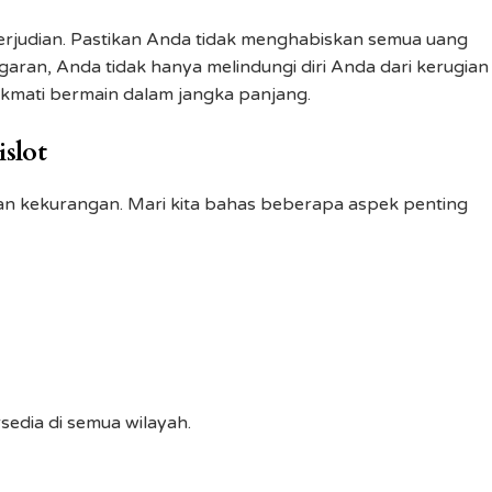
erjudian. Pastikan Anda tidak menghabiskan semua uang
ran, Anda tidak hanya melindungi diri Anda dari kerugian
ikmati bermain dalam jangka panjang.
slot
 dan kekurangan. Mari kita bahas beberapa aspek penting
edia di semua wilayah.