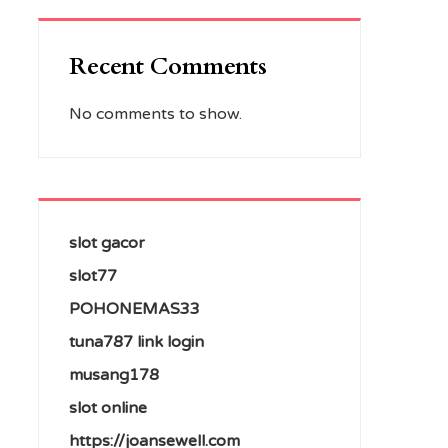
Recent Comments
No comments to show.
slot gacor
slot77
POHONEMAS33
tuna787 link login
musang178
slot online
https://joansewell.com