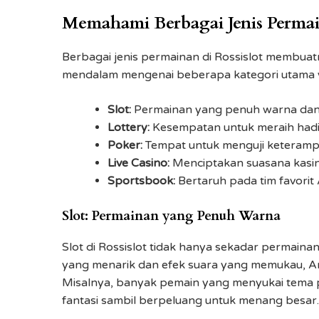
Memahami Berbagai Jenis Perma
Berbagai jenis permainan di Rossislot membuatn
mendalam mengenai beberapa kategori utama 
Slot:
Permainan yang penuh warna dan
Lottery:
Kesempatan untuk meraih hadia
Poker:
Tempat untuk menguji keterampi
Live Casino:
Menciptakan suasana kasin
Sportsbook:
Bertaruh pada tim favorit
Slot: Permainan yang Penuh Warna
Slot di Rossislot tidak hanya sekadar permaina
yang menarik dan efek suara yang memukau, And
Misalnya, banyak pemain yang menyukai tema p
fantasi sambil berpeluang untuk menang besar.