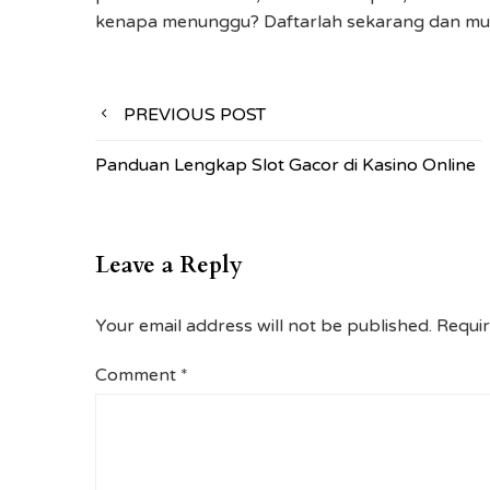
kenapa menunggu? Daftarlah sekarang dan mula
Post
PREVIOUS POST
navigation
Panduan Lengkap Slot Gacor di Kasino Online
Leave a Reply
Your email address will not be published.
Requir
Comment
*