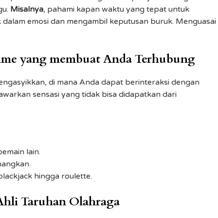
gu.
Misalnya
, pahami kapan waktu yang tepat untuk
ak dalam emosi dan mengambil keputusan buruk. Menguasai
-Time yang membuat Anda Terhubung
mengasyikkan, di mana Anda dapat berinteraksi dengan
nawarkan sensasi yang tidak bisa didapatkan dari
emain lain.
nangkan.
lackjack hingga roulette.
 Ahli Taruhan Olahraga