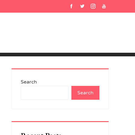
Search
Search