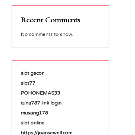
Recent Comments
No comments to show.
slot gacor
slot77
POHONEMAS33
tuna787 link login
musang178
slot online
https://joansewell.com