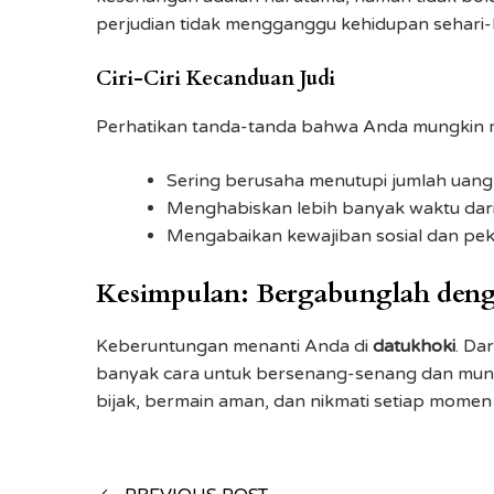
perjudian tidak mengganggu kehidupan sehari-
Ciri-Ciri Kecanduan Judi
Perhatikan tanda-tanda bahwa Anda mungkin me
Sering berusaha menutupi jumlah uang 
Menghabiskan lebih banyak waktu dari
Mengabaikan kewajiban sosial dan pek
Kesimpulan: Bergabunglah deng
Keberuntungan menanti Anda di
datukhoki
. Da
banyak cara untuk bersenang-senang dan mungk
bijak, bermain aman, dan nikmati setiap momen 