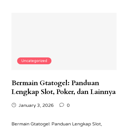
Uncategorized
Bermain Gtatogel: Panduan
Lengkap Slot, Poker, dan Lainnya
January 3, 2026
0
Bermain Gtatogel: Panduan Lengkap Slot,