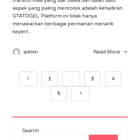
transformasi yang luar biasa dan salah satu
aspek yang paling mencolok adalah kehadiran
GTATOGEL. Platform ini tidak hanya
menawarkan berbagai permainan menarik
sepert...
admin
Read More
Posts
1
…
3
4
pagination
5
Search