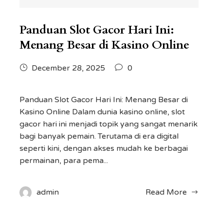
Panduan Slot Gacor Hari Ini:
Menang Besar di Kasino Online
December 28, 2025
0
Panduan Slot Gacor Hari Ini: Menang Besar di
Kasino Online Dalam dunia kasino online, slot
gacor hari ini menjadi topik yang sangat menarik
bagi banyak pemain. Terutama di era digital
seperti kini, dengan akses mudah ke berbagai
permainan, para pema...
admin
Read More