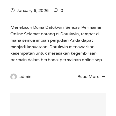
January 6, 2026
0
Menelusuri Dunia Datukwin: Sensasi Permainan
Online Selamat datang di Datukwin, tempat di
mana semua impian perjudian Anda dapat
menjadi kenyataan! Datukwin menawarkan
kesempatan untuk merasakan kegembiraan
bermain dalam berbagai permainan online sep...
admin
Read More