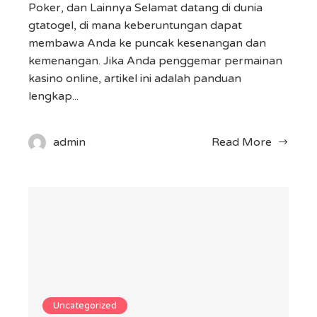
Poker, dan Lainnya Selamat datang di dunia
gtatogel, di mana keberuntungan dapat
membawa Anda ke puncak kesenangan dan
kemenangan. Jika Anda penggemar permainan
kasino online, artikel ini adalah panduan
lengkap...
admin
Read More
Uncategorized