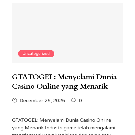
Uncategorized
GTATOGEL: Menyelami Dunia
Casino Online yang Menarik
December 25, 2025
0
GTATOGEL: Menyelami Dunia Casino Online
yang Menarik Industri game telah mengalami