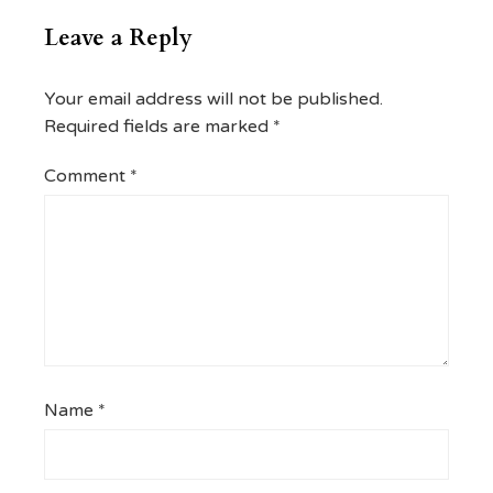
Leave a Reply
Your email address will not be published.
Required fields are marked
*
Comment
*
Name
*