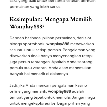
cara yang baik untuk bersantai setelah bermain
permainan yang lebih serius.
Kesimpulan: Mengapa Memilih
Wonplay888?
Dengan berbagai pilihan permainan, dari slot
hingga sportsbook,
wonplay888
menawarkan
sesuatu untuk setiap pemain. Pengalaman yang
ditawarkan tidak hanya menyenangkan tetapi
juga penuh tantangan. Apakah Anda seorang
pemula atau veteran, Anda akan menemukan
banyak hal menarik di dalamnya.
Jadi, jika Anda mencari pengalaman kasino
online yang menarik,
wonplay888
adalah
tempat yang tepat untuk memulai. Jangan ragu
untuk mengeksplorasi berbagai pilihan yang