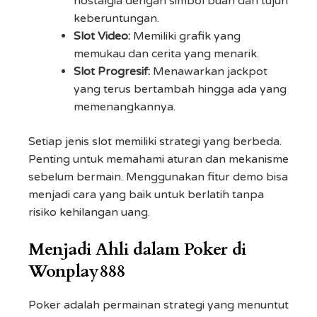
nostalgia dengan simbol buah dan tujuh
keberuntungan.
Slot Video:
Memiliki grafik yang
memukau dan cerita yang menarik.
Slot Progresif:
Menawarkan jackpot
yang terus bertambah hingga ada yang
memenangkannya.
Setiap jenis slot memiliki strategi yang berbeda.
Penting untuk memahami aturan dan mekanisme
sebelum bermain. Menggunakan fitur demo bisa
menjadi cara yang baik untuk berlatih tanpa
risiko kehilangan uang.
Menjadi Ahli dalam Poker di
Wonplay888
Poker adalah permainan strategi yang menuntut