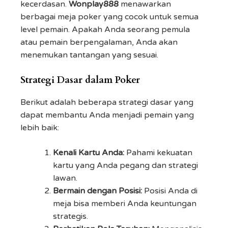
kecerdasan.
Wonplay888
menawarkan
berbagai meja poker yang cocok untuk semua
level pemain. Apakah Anda seorang pemula
atau pemain berpengalaman, Anda akan
menemukan tantangan yang sesuai.
Strategi Dasar dalam Poker
Berikut adalah beberapa strategi dasar yang
dapat membantu Anda menjadi pemain yang
lebih baik:
Kenali Kartu Anda:
Pahami kekuatan
kartu yang Anda pegang dan strategi
lawan.
Bermain dengan Posisi:
Posisi Anda di
meja bisa memberi Anda keuntungan
strategis.