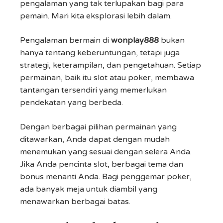
pengalaman yang tak terlupakan bagi para
pemain. Mari kita eksplorasi lebih dalam.
Pengalaman bermain di
wonplay888
bukan
hanya tentang keberuntungan, tetapi juga
strategi, keterampilan, dan pengetahuan. Setiap
permainan, baik itu slot atau poker, membawa
tantangan tersendiri yang memerlukan
pendekatan yang berbeda.
Dengan berbagai pilihan permainan yang
ditawarkan, Anda dapat dengan mudah
menemukan yang sesuai dengan selera Anda.
Jika Anda pencinta slot, berbagai tema dan
bonus menanti Anda. Bagi penggemar poker,
ada banyak meja untuk diambil yang
menawarkan berbagai batas.