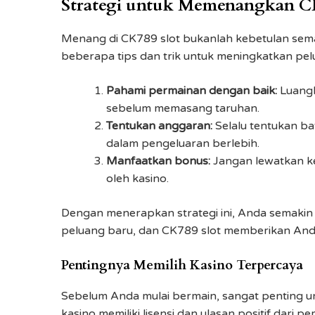
Strategi untuk Memenangkan CK
Menang di CK789 slot bukanlah kebetulan semat
beberapa tips dan trik untuk meningkatkan pe
Pahami permainan dengan baik:
Luangk
sebelum memasang taruhan.
Tentukan anggaran:
Selalu tentukan ba
dalam pengeluaran berlebih.
Manfaatkan bonus:
Jangan lewatkan k
oleh kasino.
Dengan menerapkan strategi ini, Anda semakin
peluang baru, dan CK789 slot memberikan An
Pentingnya Memilih Kasino Terpercaya
Sebelum Anda mulai bermain, sangat penting un
kasino memiliki lisensi dan ulasan positif dari 