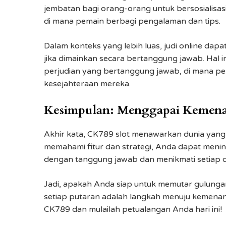
jembatan bagi orang-orang untuk bersosialisas
di mana pemain berbagi pengalaman dan tips.
Dalam konteks yang lebih luas, judi online d
jika dimainkan secara bertanggung jawab. Hal
perjudian yang bertanggung jawab, di mana 
kesejahteraan mereka.
Kesimpulan: Menggapai Kemena
Akhir kata, CK789 slot menawarkan dunia ya
memahami fitur dan strategi, Anda dapat menin
dengan tanggung jawab dan menikmati setiap d
Jadi, apakah Anda siap untuk memutar gulunga
setiap putaran adalah langkah menuju kemen
CK789 dan mulailah petualangan Anda hari ini!