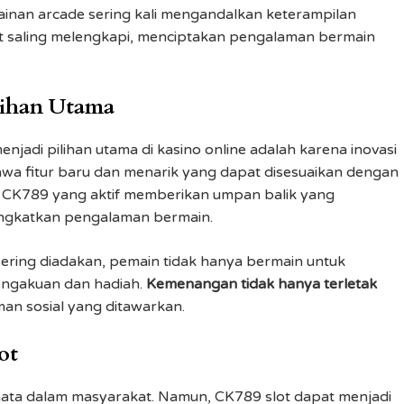
nan arcade sering kali mengandalkan keterampilan
at saling melengkapi, menciptakan pengalaman bermain
lihan Utama
jadi pilihan utama di kasino online adalah karena inovasi
a fitur baru dan menarik yang dapat disesuaikan dengan
in CK789 yang aktif memberikan umpan balik yang
gkatkan pengalaman bermain.
ring diadakan, pemain tidak hanya bermain untuk
engakuan dan hadiah.
Kemenangan tidak hanya terletak
man sosial yang ditawarkan.
ot
 mata dalam masyarakat. Namun, CK789 slot dapat menjadi