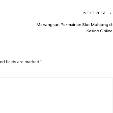
NEXT POST
Menangkan Permainan Slot Mahjong di
Kasino Online
ed fields are marked
*