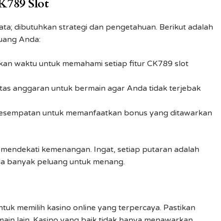
789 Slot
a; dibutuhkan strategi dan pengetahuan. Berikut adalah
luang Anda:
an waktu untuk memahami setiap fitur CK789 slot
tas anggaran untuk bermain agar Anda tidak terjebak
esempatan untuk memanfaatkan bonus yang ditawarkan
 mendekati kemenangan. Ingat, setiap putaran adalah
da banyak peluang untuk menang.
tuk memilih kasino online yang terpercaya. Pastikan
pemain lain. Kasino yang baik tidak hanya menawarkan