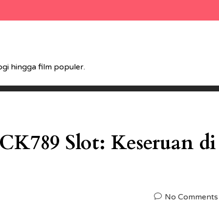
ogi hingga film populer.
CK789 Slot: Keseruan di
No Comments